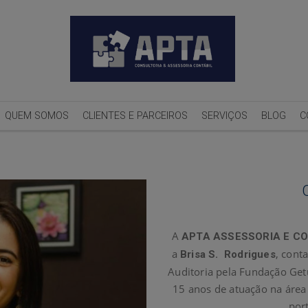
QUEM SOMOS
CLIENTES E PARCEIROS
SERVIÇOS
BLOG
C
A
APTA ASSESSORIA E C
a
, cont
Brisa S. Rodrigues
Auditoria pela Fundação Getú
15 anos de atuação na área
por