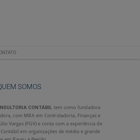
ONTATO
QUEM SOMOS
tem como fundadora
ONSULTORIA
CONTÁBIL
adora, com MBA em Controladoria, Finanças e
lio Vargas (FGV) e conta com a experiência de
 Contábil em organizações de médio e grande
te em Bauru e Região.